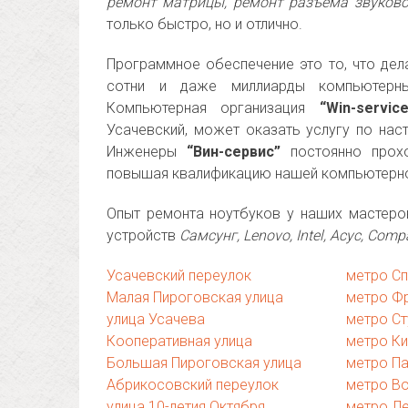
ремонт матрицы, ремонт разъема звуково
только быстро, но и отлично.
Программное обеспечение это то, что де
сотни и даже миллиарды компьютерны
Компьютерная организация
“Win-service
Усачевский, может оказать услугу по наст
Инженеры
“Вин-сервис”
постоянно прохо
повышая квалификацию нашей компьютерн
Опыт ремонта ноутбуков у наших мастеро
устройств
Самсунг, Lenovo, Intel, Асус, Comp
Усачевский переулок
метро Сп
Малая Пироговская улица
метро Ф
улица Усачева
метро Ст
Кооперативная улица
метро К
Большая Пироговская улица
метро Па
Абрикосовский переулок
метро В
улица 10-летия Октября
метро Ле