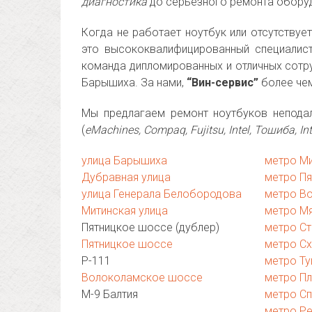
диагностика
до серьезного ремонта оборуд
Когда не работает ноутбук или отсутствуе
это высококвалифицированный специалис
команда дипломированных и отличных сотру
Барышиха. За нами,
“Вин-сервис”
более чем
Мы предлагаем ремонт ноутбуков непода
(
eMachines, Compaq, Fujitsu, Intel, Тошиба, Inte
улица Барышиха
метро М
Дубравная улица
метро П
улица Генерала Белобородова
метро В
Митинская улица
метро М
Пятницкое шоссе (дублер)
метро Ст
Пятницкое шоссе
метро С
Р-111
метро Т
Волоколамское шоссе
метро П
М-9 Балтия
метро Сп
метро Ре