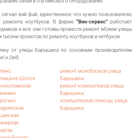
ования связи и спутникового оборудования.
т сигнал вай фай, единственное что нужно пользователю
т ремонта ноутбуков. В фирме
“Вин-сервис”
работает
дников и все они готовы провести ремонт вблизи улицы
 тысячи проектов по ремонту ноутбуков и нетбуков.
леку от улицы Барышиха по основным производителям
l и Dell
).
итино
ремонт моноблоков улица
ятницкое Шоссе
Барышиха
олоколамская
ремонт компьютеров улица
якинино
Барышиха
рогино
компьютерная помощь улица
ходненская
Барышиха
ушинская
ланерная
артак
чной Вокзал