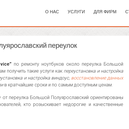
О НАС
УСЛУГИ
ДЛЯ ФИРМ
С
луярославский переулок
vice”
по ремонту ноутбуков около переулка Большой
м получить такие услуги как
переустановка и настройка
еустановка и настройка виндоус,
восстановление данных
ли
в кратчайшие сроки и по самым доступным ценам.
у от переулка Большой Полуярославский ориентированы
ователей, кто розыскивает недорогие и качественные