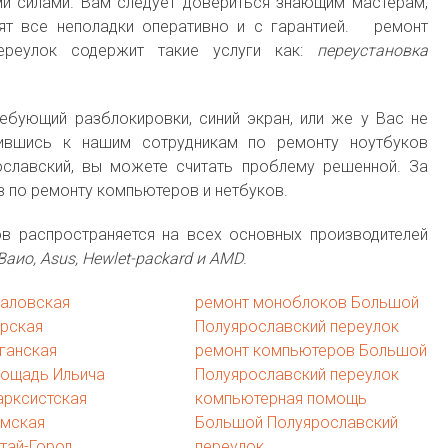
ми силами. Вам следует довериться знающим мастерам,
нят все неполадки оперативно и с гарантией. ремонт
ереулок содержит такие услуги как:
переустановка
ебующий разблокировки, синий экран, или же у Вас не
ившись к нашим сотрудникам по ремонту ноутбуков
ославский, вы можете считать проблему решенной. За
в по ремонту компьютеров и нетбуков.
в распространяется на всех основных производителей
Ваио, Asus, Hewlet-packard и AMD
.
каловская
ремонт моноблоков Большой
урская
Полуярославский переулок
ганская
ремонт компьютеров Большой
лощадь Ильича
Полуярославский переулок
арксистская
компьютерная помощь
имская
Большой Полуярославский
тай-Город
переулок