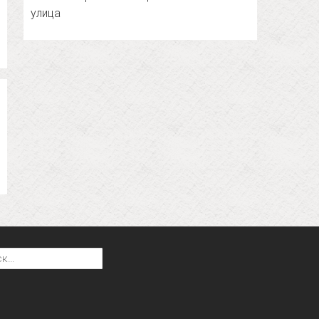
улица
: