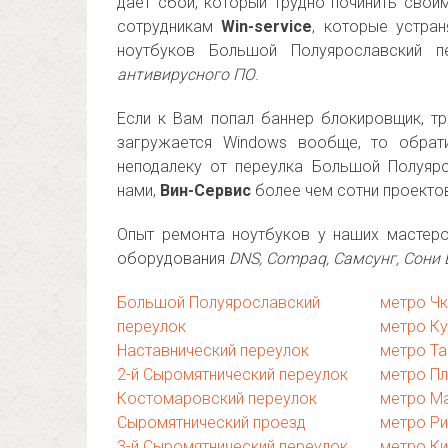
дает сбой, который трудно починить свои
сотрудникам
Win-service
, которые устра
ноутбуков Большой Полуярославский п
антивирусного ПО
.
Если к Вам попал баннер блокировщик, тр
загружается Windows вообще, то обрат
неподалеку от переулка Большой Полуяр
нами,
Вин-Сервис
более чем сотни проекто
Опыт ремонта ноутбуков у наших мастеро
оборудования
DNS, Compaq, Самсунг, Сони 
Большой Полуярославский
метро Ч
переулок
метро К
Наставнический переулок
метро Та
2-й Сыромятнический переулок
метро П
Костомаровский переулок
метро М
Сыромятнический проезд
метро Р
3-й Сыромятнический переулок
метро Ки