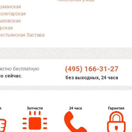
ауманская
ролетарская
каловская
урская
естьянская Застава
(495) 166-31-27
лютно бесплатную
о сейчас.
без выходных, 24 часа