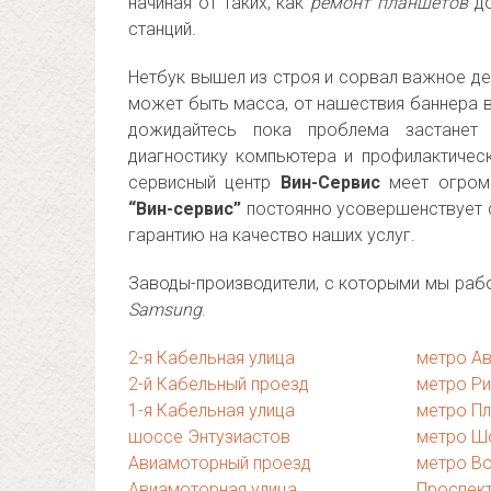
начиная от таких, как
ремонт планшетов
до
станций.
Нетбук вышел из строя и сорвал важное дел
может быть масса, от нашествия баннера в
дожидайтесь пока проблема застанет
диагностику компьютера и профилактичес
сервисный центр
Вин-Сервис
меет огромн
“Вин-сервис”
постоянно усовершенствует 
гарантию на качество наших услуг.
Заводы-производители, с которыми мы раб
Samsung
.
2-я Кабельная улица
метро А
2-й Кабельный проезд
метро Р
1-я Кабельная улица
метро П
шоссе Энтузиастов
метро Ш
Авиамоторный проезд
метро В
Авиамоторная улица
Проспек