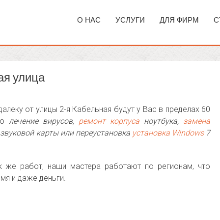
О НАС
УСЛУГИ
ДЛЯ ФИРМ
С
ая улица
алеку от улицы 2-я Кабельная будут у Вас в пределах 60
 то
лечение вирусов,
ремонт корпуса
ноутбука,
замена
звуковой карты или переустановка
установка Windows
7
ак же работ, наши мастера работают по регионам, что
мя и даже деньги.