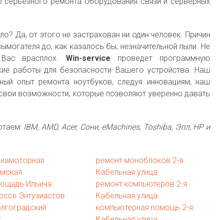
 серьезного ремонта оборудования связи и серверных
о? Да, от этого не застрахован ни один человек. Причин
ымогателя до, как казалось бы, незначительной пыли. Не
 Вас врасплох.
Win-service
проведет программную
кие работы для безопасности Вашего устройства. Наш
ый опыт ремонта ноутбуков, следуя инновациям, наш
свои возможности, которые позволяют уверенно давать
отаем:
IBM, AMD, Acer, Сони, eMachines, Toshiba, Эпл, HP и
виамоторная
ремонт моноблоков 2-я
имская
Кабельная улица
лощадь Ильича
ремонт компьютеров 2-я
оссе Энтузиастов
Кабельная улица
олгоградский
компьютерная помощь 2-я
т
Кабельная улица