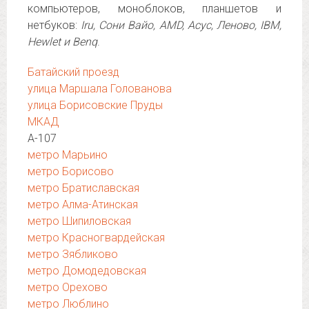
компьютеров, моноблоков, планшетов и
нетбуков:
Iru, Сони Вайо, AMD, Асус, Леново, IBM,
Hewlet и Benq
.
Батайский проезд
улица Маршала Голованова
улица Борисовские Пруды
МКАД
А-107
метро Марьино
метро Борисово
метро Братиславская
метро Алма-Атинская
метро Шипиловская
метро Красногвардейская
метро Зябликово
метро Домодедовская
метро Орехово
метро Люблино