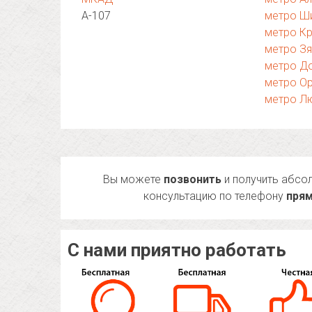
А-107
метро Ш
метро К
метро З
метро Д
метро О
метро Л
Вы можете
позвонить
и получить абсо
консультацию по телефону
прям
С нами приятно работать