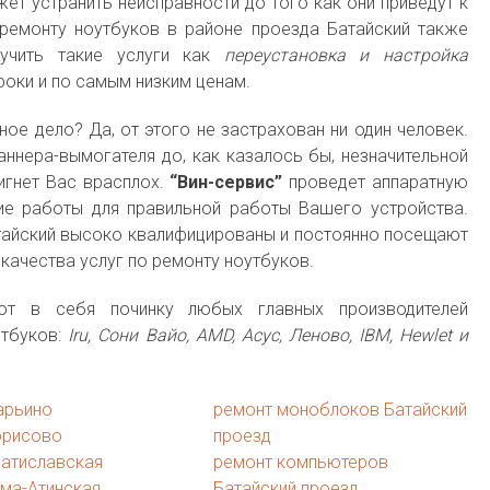
ет устранить неисправности до того как они приведут к
ремонту ноутбуков в районе проезда Батайский также
учить такие услуги как
переустановка и настройка
оки и по самым низким ценам.
ое дело? Да, от этого не застрахован ни один человек.
ннера-вымогателя до, как казалось бы, незначительной
игнет Вас врасплох.
“Вин-сервис”
проведет аппаратную
ие работы для правильной работы Вашего устройства.
тайский высоко квалифицированы и постоянно посещают
качества услуг по ремонту ноутбуков.
ют в себя починку любых главных производителей
етбуков:
Iru, Сони Вайо, AMD, Асус, Леново, IBM, Hewlet и
арьино
ремонт моноблоков Батайский
орисово
проезд
ратиславская
ремонт компьютеров
ма-Атинская
Батайский проезд