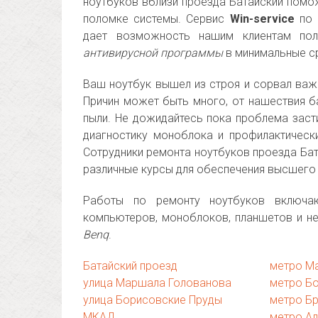
ноутбуков вблизи проезда Батайский помож
поломке системы. Сервис
Win-service
по 
дает возможность нашим клиентам пол
антивирусной программы
в минимальные ср
Ваш ноутбук вышел из строя и сорвал важн
Причин может быть много, от нашествия ба
пыли. Не дожидайтесь пока проблема заст
диагностику моноблока и профилактическ
Сотрудники ремонта ноутбуков проезда Ба
различные курсы для обеспечения высшего 
Работы по ремонту ноутбуков включа
компьютеров, моноблоков, планшетов и н
Benq
.
Батайский проезд
метро М
улица Маршала Голованова
метро Б
улица Борисовские Пруды
метро Б
МКАД
метро Ал