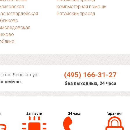
ипиловская
компьютерная помощь
расногвардейская
Батайский проезд
ябликово
омодедовская
рехово
юблино
(495) 166-31-27
лютно бесплатную
о сейчас.
без выходных, 24 часа