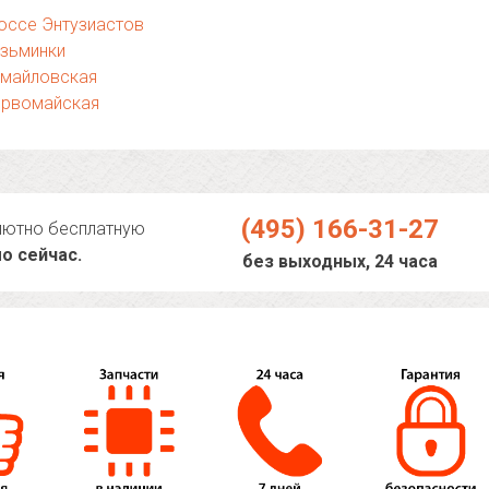
оссе Энтузиастов
узьминки
змайловская
ервомайская
(495) 166-31-27
лютно бесплатную
о сейчас.
без выходных, 24 часа