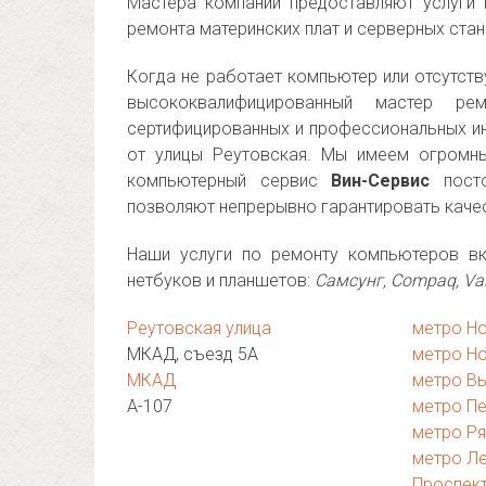
Мастера компании предоставляют услуги 
ремонта материнских плат и серверных стан
Когда не работает компьютер или отсутств
высококвалифицированный мастер ре
сертифицированных и профессиональных ин
от улицы Реутовская. Мы имеем огромны
компьютерный сервис
Вин-Сервис
посто
позволяют непрерывно гарантировать каче
Наши услуги по ремонту компьютеров вк
нетбуков и планшетов:
Самсунг, Compaq, Vaio
Реутовская улица
метро Н
МКАД, съезд 5A
метро Н
МКАД
метро В
А-107
метро П
метро Ря
метро Л
Проспек