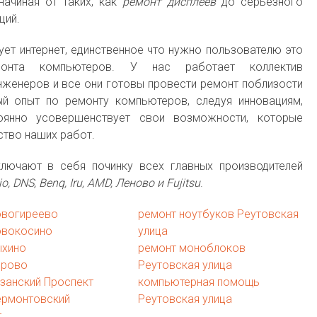
начиная от таких, как
ремонт дисплеев
до серьезного
ций.
ует интернет, единственное что нужно пользователю это
монта компьютеров. У нас работает коллектив
женеров и все они готовы провести ремонт поблизости
й опыт по ремонту компьютеров, следуя инновациям,
янно усовершенствует свои возможности, которые
ство наших работ.
лючают в себя починку всех главных производителей
, DNS, Benq, Iru, AMD, Леново и Fujitsu
.
овогиреево
ремонт ноутбуков Реутовская
овокосино
улица
ыхино
ремонт моноблоков
ерово
Реутовская улица
занский Проспект
компьютерная помощь
ермонтовский
Реутовская улица
т