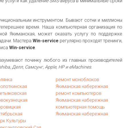
ие услуги как
удаление SMS-вируса
в минимальные сроки
ункциональным инструментом. Бывают сотни и миллионы
теперешнее время. Наша компьютерная организация по
ной Якиманская, может оказать услугу по поддержке
задачи. Мастера
Win-service
регулярно проходят тренинги,
виса
Win-service
.
азумевают починку любого из главных производителей
 Toshiba, Делл, Самсунг, Apple, HP и eMachines
.
олянка
ремонт моноблоков
ропоткинская
Якиманская набережная
етьяковская
ремонт компьютеров
овокузнецкая
Якиманская набережная
оровицкая
компьютерная помощь
ктябрьская
Якиманская набережная
рк Культуры
лександровский Сад