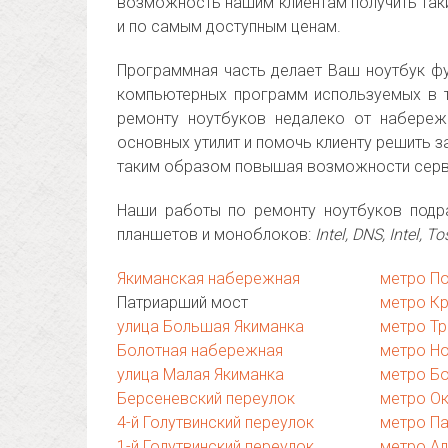
возможность нашим клиентам получить так
и по самым доступным ценам.
Программная часть делает Ваш ноутбук ф
компьютерных программ используемых в 
ремонту ноутбуков недалеко от набереж
основных утилит и помочь клиенту решить 
таким образом повышая возможности сер
Наши работы по ремонту ноутбуков подр
планшетов и моноблоков:
Intel, DNS, Intel,
Якиманская набережная
метро П
Патриарший мост
метро К
улица Большая Якиманка
метро Тр
Болотная набережная
метро Н
улица Малая Якиманка
метро Б
Берсеневский переулок
метро О
4-й Голутвинский переулок
метро Па
1-й Голутвинский переулок
метро А