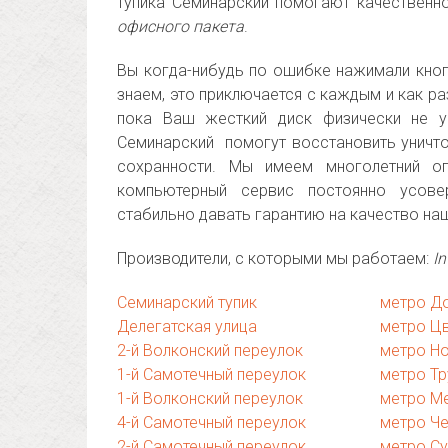
тупика Семинарский помогают качественн
офисного пакета
.
Вы когда-нибудь по ошибке нажимали кноп
знаем, это приключается с каждым и как р
пока Ваш жесткий диск физически не ун
Семинарский помогут восстановить уничт
сохранности. Мы имеем многолетний оп
компьютерный сервис постоянно усове
стабильно давать гарантию на качество на
Производители, с которыми мы работаем:
In
Семинарский тупик
метро Д
Делегатская улица
метро Ц
2-й Волконский переулок
метро Н
1-й Самотечный переулок
метро Тр
1-й Волконский переулок
метро М
4-й Самотечный переулок
метро Ч
2-й Самотечный переулок
метро С