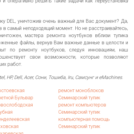
о и оперативно решить такие задачи как
переустановка
ку DEL, уничтожив очень важный для Вас документ? Да,
аз в самый неподходящий момент. Но не расстраивайтесь,
ичтожен, мастера ремонта ноутбуков вблизи тупика
оженные файлы, вернув Вам важные данные в целости и
ыт по ремонту ноутбуков, следуя инновациям, наш
ршенствует свои возможности, которые позволяют
ших работ.
tel, HP, Dell, Acer, Сони, Тошиба, Iru, Самсунг и eMachines
.
остоевская
ремонт моноблоков
ветной Бульвар
Семинарский тупик
овослободская
ремонт компьютеров
убная
Семинарский тупик
енделеевская
компьютерная помощь
еховская
Семинарский тупик
ухаревская