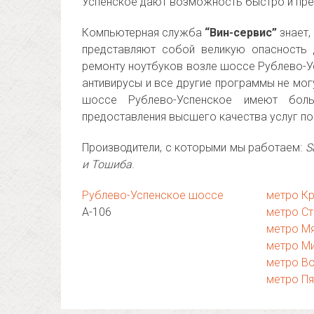
Успенское дают возможность быстро и пре
Компьютерная служба
“Вин-сервис”
знает,
представляют собой великую опасность 
ремонту ноутбуков возле шоссе Рублево-Ус
антивирусы и все другие программы не мог
шоссе Рублево-Успенское имеют бол
предоставления высшего качества услуг по
Производители, с которыми мы работаем:
S
и Тошиба
.
Рублево-Успенское шоссе
метро К
А-106
метро Ст
метро М
метро М
метро В
метро П