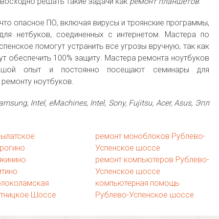
восходно решать такие задачи как
ремонт планшетов
.
 что опасное ПО, включая вирусы и троянские программы,
для нетбуков, соединенных с интернетом. Мастера по
пенское помогут устранить все угрозы вручную, так как
ут обеспечить 100% защиту. Мастера ремонта ноутбуков
ьшой опыт и постоянно посещают семинары для
 ремонту ноутбуков.
amsung, Intel, eMachines, Intel, Sony, Fujitsu, Acer, Asus, Эпл
рылатское
ремонт моноблоков Рублево-
рогино
Успенское шоссе
якинино
ремонт компьютеров Рублево-
итино
Успенское шоссе
олоколамская
компьютерная помощь
ятницкое Шоссе
Рублево-Успенское шоссе