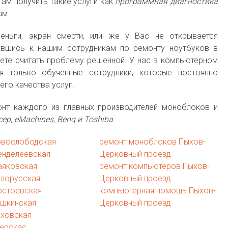
ам получить такие услуги как
программная диагностика
ам.
еньги, экран смерти, или же у Вас не открывается
ившись к нашим сотрудникам по ремонту ноутбуков в
ете считать проблему решенной. У нас в компьютерном
я только обученные сотрудники, которые постоянно
го качества услуг.
онт каждого из главных производителей моноблоков и
сер, eMachines, Benq и Toshiba
.
овослободская
ремонт моноблоков Пыхов-
енделеевская
Церковный проезд
аяковская
ремонт компьютеров Пыхов-
елорусская
Церковный проезд
остоевская
компьютерная помощь Пыхов-
ушкинская
Церковный проезд
еховская
ерская