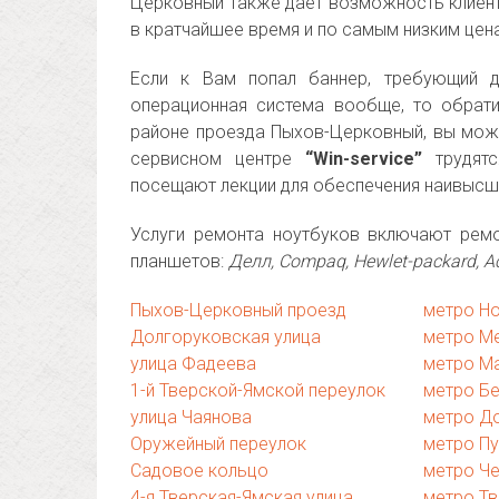
Церковный также дает возможность клиент
в кратчайшее время и по самым низким цен
Если к Вам попал баннер, требующий д
операционная система вообще, то обрат
районе проезда Пыхов-Церковный, вы мож
сервисном центре
“Win-service”
трудятс
посещают лекции для обеспечения наивысше
Услуги ремонта ноутбуков включают рем
планшетов:
Делл, Compaq, Hewlet-packard, А
Пыхов-Церковный проезд
метро Н
Долгоруковская улица
метро М
улица Фадеева
метро М
1-й Тверской-Ямской переулок
метро Б
улица Чаянова
метро Д
Оружейный переулок
метро П
Садовое кольцо
метро Ч
4-я Тверская-Ямская улица
метро Тв