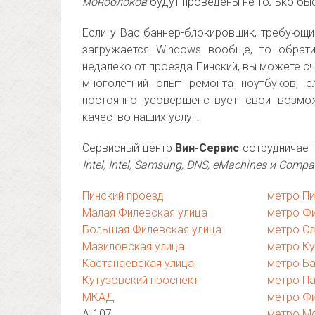
моноблоков
будут проведены не только быс
Если у Вас баннер-блокировщик, требующий
загружается Windows вообще, то обрат
недалеко от проезда Пинский, вы можете 
многолетний опыт ремонта ноутбуков, 
постоянно усовершенствует свои возмож
качество наших услуг.
Сервисный центр
Вин-Сервис
сотрудничает 
Intel, Intel, Samsung, DNS, eMachines и Comp
Пинский проезд
метро П
Малая Филевская улица
метро Фи
Большая Филевская улица
метро Сл
Мазиловская улица
метро К
Кастанаевская улица
метро Б
Кутузовский проспект
метро П
МКАД
метро Ф
А-107
метро М