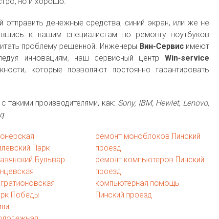
тро, но и хорошо.
 отправить денежные средства, синий экран, или же не
ившись к нашим специалистам по ремонту ноутбуков
считать проблему решенной. Инженеры
Вин-Сервис
имеют
следуя инновациям, наш сервисный центр
Win-service
ности, которые позволяют постоянно гарантировать
с такими производителями, как:
Sony, IBM, Hewlet, Lenovo,
aq
.
ионерская
ремонт моноблоков Пинский
левский Парк
проезд
авянский Бульвар
ремонт компьютеров Пинский
унцевская
проезд
агратионовская
компьютерная помощь
арк Победы
Пинский проезд
или
олодежная