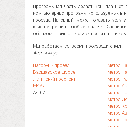
Программная часть делает Ваш планшет 
компьютерных программ используемых в н
проезда Нагорный, может оказать услуг
клиенту решить любые задачи. Специал
образом повышая возможности нашей ком
Мы работаем со всеми производителями, т
Асер и Асус
.
Нагорный проезд
метро На
Варшавское шоссе
метро Н
Ленинский проспект
метро Ту
МКАД
метро А
А-107
метро Н
метро Ле
метро К
метро А
метро П
метро Ш