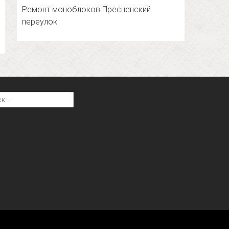
Ремонт моноблоков Пресненский
переулок
: