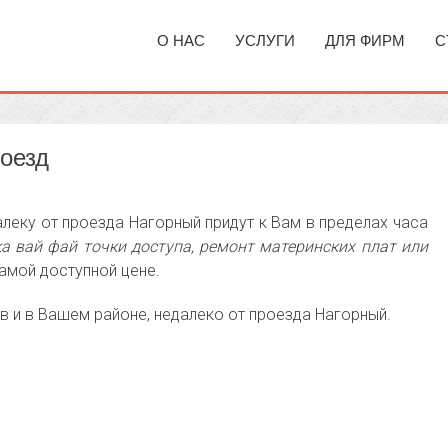
О НАС
УСЛУГИ
ДЛЯ ФИРМ
С
роезд
леку от проезда Нагорный придут к Вам в пределах часа
а вай фай точки доступа, ремонт материнских плат или
амой доступной цене.
в и в Вашем районе, недалеко от проезда Нагорный.