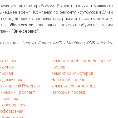
функциональным прибором. Бывают тысячи и миллионы
ынешнее время. Компания по ремонту ноутбуков вблизи
у по поддержке основных программ и оказать помощь
исты
Win-service
ежегодно проходят обучение, таким
пании
“Вин-сервис”
.
акими как:
Lenovo, Fujitsu, AMD, eMachines, DNS, Intel, Iru,
гатинская
ремонт моноблоков Нагорный
агорная
проезд
льская
ремонт компьютеров
кадемическая
Нагорный проезд
ахимовский Проспект
компьютерная помощь
нинский Проспект
Нагорный проезд
оломенская
втозаводская
рофсоюзная
аболовская