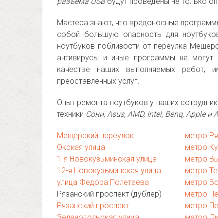
разъема USB
будут проведены не только опе
Мастера знают, что вредоносные программы
собой большую опасность для ноутбуков
ноутбуков поблизости от переулка Мещерс
антивирусы и иные программы не могут
качестве наших выполняемых работ, 
преоставленных услуг.
Опыт ремонта ноутбуков у наших сотрудни
техники
Сони, Asus, AMD, Intel, Benq, Apple и 
Мещерский переулок
метро Ря
Окская улица
метро К
1-я Новокузьминская улица
метро В
12-я Новокузьминская улица
метро Те
улица Федора Полетаева
метро В
Рязанский проспект (дублер)
метро П
Рязанский проспект
метро Пе
Зеленодольская улица
метро Л