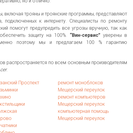
ративно, но и отлично.
, включая трояны и троянские программы, представляют
, подключенных к интернету. Специалисты по ремонту
кий помогут предупредить все угрозы вручную, так как
 обеспечить защиту на 100%.
“Вин-сервис”
уверены в
именно поэтому мы и предлагаем 100 % гарантию
ков распространяется по всем основным производителям
Acer
.
занский Проспект
ремонт моноблоков
узьминки
Мещерский переулок
ыхино
ремонт компьютеров
кстильщики
Мещерский переулок
олжская
компьютерная помощь
ерово
Мещерский переулок
чатники
юблино