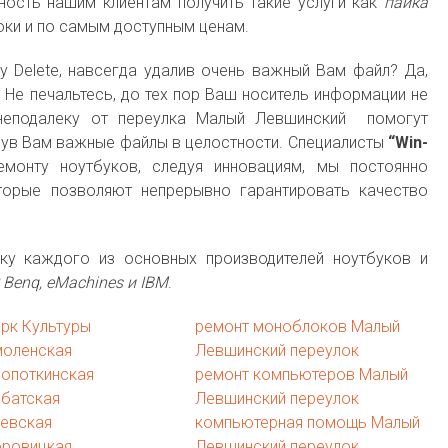
ость нашим клиентам получить такие услуги как
пайка
ки и по самым доступным ценам.
у Delete, навсегда удалив очень важный Вам файл? Да,
. Не печальтесь, до тех пор Ваш носитель информации не
 неподалеку от переулка Малый Левшинский помогут
ув Вам важные файлы в целостности. Специалисты
“Win-
онту ноутбуков, следуя инновациям, мы постоянно
орые позволяют непрерывно гарантировать качество
у каждого из основных производителей ноутбуков и
P, Benq, eMachines и IBM
.
рк Культуры
ремонт моноблоков Малый
моленская
Левшинский переулок
ропоткинская
ремонт компьютеров Малый
рбатская
Левшинский переулок
иевская
компьютерная помощь Малый
оровицкая
Левшинский переулок