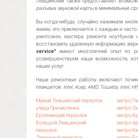
Левшинский также предоставляет возможн
разъема звуковой карты
в минимальные сро
Вы когда-нибудь случайно нажимали кнопк
знаем, это приключается с каждым и часто
уничтожен, мастера ремонта ноутбуков
восстановить удаленную информацию, верн
service”
имеют многолетний опыт по рем
усовершенствуем наши возможности, кот
наших услуг.
Наши ремонтные работы включают починк
планшетов:
Intel, Асер, AMD, Тошиба, Intel, H
Малый Левшинский переулок
метро Па
улица Пречистенка
метро С
Еропкинский переулок
метро К
Большой Левшинский
метро А
переулок
метро К
Денежный переулок
метро Б