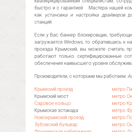
квалифицированным специалистам, сотру
быстро и с гарантией. Мастера нашей ко
как
установка и настройка драйверов
до
станций.
Если у Вас баннер блокировщик, требующий
загружается Windows, то обратившись к н
проезда Крымский, вы можете считать п
работают только сертифицированные сот
обеспечения наивысшего уровня обслужив
Производители, с которыми мы работаем:
As
Крымский проезд
метро Па
Крымский мост
метро О
Садовое кольцо
метро К
Крымская эстакада
метро Ф
Новокрымский проезд
метро П
Зубовский бульвар
метро С
Фрунзенская набережная
метро Д