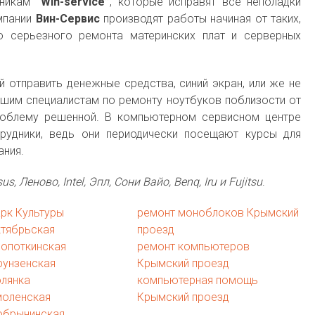
дникам
“Win-service”
, которые исправят все неполадки
мпании
Вин-Сервис
производят работы начиная от таких,
 серьезного ремонта материнских плат и серверных
 отправить денежные средства, синий экран, или же не
ашим специалистам по ремонту ноутбуков поблизости от
роблему решенной. В компьютерном сервисном центре
рудники, ведь они периодически посещают курсы для
ания.
us, Леново, Intel, Эпл, Сони Вайо, Benq, Iru и Fujitsu
.
рк Культуры
ремонт моноблоков Крымский
ктябрьская
проезд
ропоткинская
ремонт компьютеров
рунзенская
Крымский проезд
олянка
компьютерная помощь
моленская
Крымский проезд
обрынинская