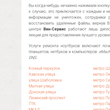
Вы когда-нибудь нечаянно нажимали кнопку 
к случаю, это приключается с каждым и не
информации не уничтожен, сотрудники
восстановить удаленные файлы, вернув 
центре
Вин-Сервис
работают лишь дипло
лекции для предоставляения лучшего уровн
Услуги ремонта ноутбуков включают поч
планшетов, нетбуков и компьютеров:
eMachi
DNS
.
Конный переулок
метро Ш
Хавская улица
метро О
улица Шаболовка
метро С
Мытная улица
метро Д
Донская улица
метро Ту
Ленинский проспект
метро П
ТТК
метро П
МКАД
метро Па