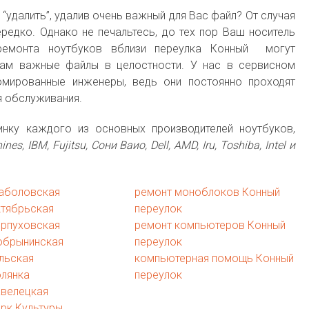
“удалить”, удалив очень важный для Вас файл? От случая
редко. Однако не печальтесь, до тех пор Ваш носитель
 ремонта ноутбуков вблизи переулка Конный могут
Вам важные файлы в целостности. У нас в сервисном
мированные инженеры, ведь они постоянно проходят
я обслуживания.
инку каждого из основных производителей ноутбуков,
nes, IBM, Fujitsu, Сони Ваио, Dell, AMD, Iru, Toshiba, Intel и
аболовская
ремонт моноблоков Конный
ктябрьская
переулок
ерпуховская
ремонт компьютеров Конный
обрынинская
переулок
льская
компьютерная помощь Конный
олянка
переулок
авелецкая
рк Культуры