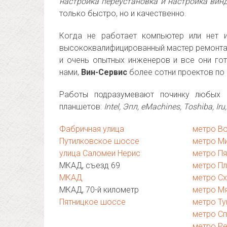
настройка переустановка и настройка вин
только быстро, но и качественно.
Когда не работает компьютер или нет и
высококвалифицированный мастер ремонта 
и очень опытных инженеров и все они го
нами,
Вин-Сервис
более сотни проектов по
Работы подразумевают починку любых о
планшетов:
Intel, Эпл, eMachines, Toshiba, Ir
Фабричная улица
метро В
Путилковское шоссе
метро М
улица Саломеи Нерис
метро П
МКАД, съезд 69
метро П
МКАД
метро С
МКАД, 70-й километр
метро М
Пятницкое шоссе
метро Т
метро Сп
метро Ре