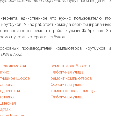
доус или замена чипа видеокарты
будут произведены не
нтернета, единственное что нужно пользователю это
ноутбуков. У нас работает команда сертифицированных
товы произвести ремонт в районе улицы Фабричная. За
 ремонту компьютеров и нетбуков.
сновных производителей компьютеров, ноутбуков и
u, DNS и Asus
.
олоколамская
ремонт моноблоков
итино
Фабричная улица
ятницкое Шоссе
ремонт компьютеров
ланерная
Фабричная улица
ходненская
компьютерная помощь
якинино
Фабричная улица
ушинская
артак
чной Вокзал