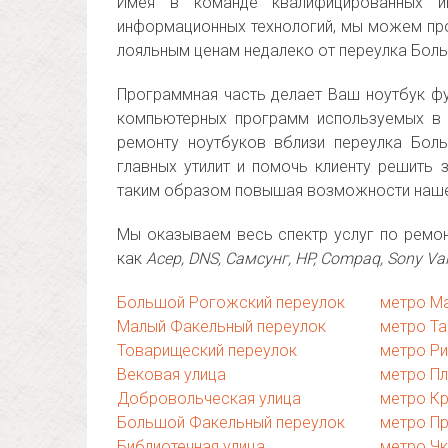
Имея в команде квалифицированных и
информационных технологий, мы можем пр
лояльным ценам недалеко от переулка Бол
Программная часть делает Ваш ноутбук ф
компьютерных программ используемых в
ремонту ноутбуков вблизи переулка Бол
главных утилит и помочь клиенту решить 
таким образом повышая возможности наше
Мы оказываем весь спектр услуг по ремонт
как
Асер, DNS, Самсунг, HP, Compaq, Sony Vai
Большой Рогожский переулок
метро М
Малый Факельный переулок
метро Та
Товарищеский переулок
метро Р
Вековая улица
метро П
Добровольческая улица
метро Кр
Большой Факельный переулок
метро П
Библиотечная улица
метро Ч