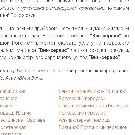
нженеров, а так же значительный опыт в сфере
оизвести
установка антивирусной программы
по самым
ьшой Рогожский.
ункциональным прибором. Есть тысячи и даже миллионы
 нынешнее время. Наш компьютерный
“Вин-сервис”
по
ьшой Рогожский, может оказать услугу по поддержке
задачи. Мастера
“Вин-сервис”
часто проходят тренинги,
го компьютерного сервисного центра
“Вин-сервис”
.
у ноутбуков и ремонту техники различных марок, таких
o, Асус, IBM и Benq
.
арксистская
ремонт моноблоков Большой
ганская
Рогожский переулок
имская
ремонт компьютеров Большой
лощадь Ильича
Рогожский переулок
естьянская Застава
компьютерная помощь
ролетарская
Большой Рогожский переулок
каловская