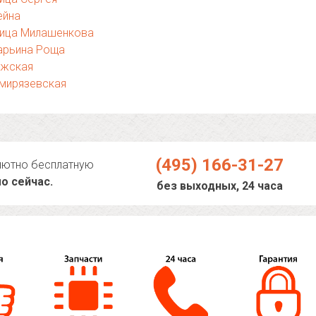
ейна
лица Милашенкова
арьина Роща
ижская
имирязевская
(495) 166-31-27
лютно бесплатную
о сейчас.
без выходных, 24 часа