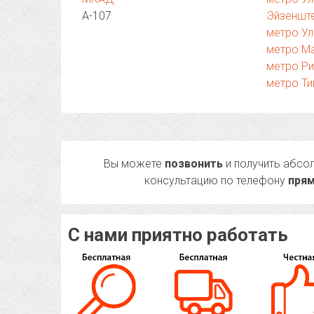
А-107
Эйзеншт
метро У
метро М
метро Р
метро Т
Вы можете
позвонить
и получить абсо
консультацию по телефону
прям
С нами приятно работать