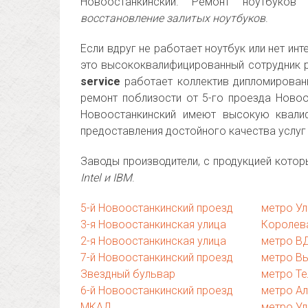
Новоостанкинский. Ремонт ноутбуков
восстановление залитых ноутбуков
.
Если вдруг не работает ноутбук или нет ин
это высококвалифицированный сотрудник 
service
работает коллектив дипломирован
ремонт поблизости от 5-го проезда Новоо
Новоостанкинский имеют высокую квали
предоставления достойного качества услуг
Заводы производители, с продукцией кото
Intel и IBM
.
5-й Новоостанкинский проезд
метро Ул
3-я Новоостанкинская улица
Королев
2-я Новоостанкинская улица
метро В
7-й Новоостанкинский проезд
метро В
Звездный бульвар
метро Те
6-й Новоостанкинский проезд
метро А
МКАД
метро Ул