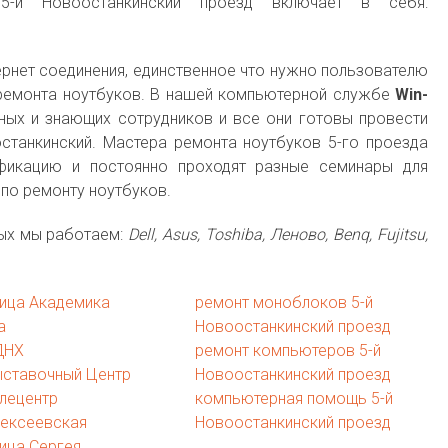
 5-й Новоостанкинский проезд включает в себя:
тернет соединения, единственное что нужно пользователю
ремонта ноутбуков. В нашей компьютерной службе
Win-
ных и знающих сотрудников и все они готовы провести
станкинский. Мастера ремонта ноутбуков 5-го проезда
фикацию и постоянно проходят разные семинары для
 по ремонту ноутбуков.
рых мы работаем:
Dell, Asus, Toshiba, Леново, Benq, Fujitsu,
ица Академика
ремонт моноблоков 5-й
а
Новоостанкинский проезд
ДНХ
ремонт компьютеров 5-й
ыставочный Центр
Новоостанкинский проезд
лецентр
компьютерная помощь 5-й
лексеевская
Новоостанкинский проезд
ица Сергея