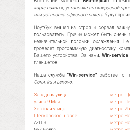
Восточный. Мастера
“Вин-сервис”
отремон
карте памяти, установка антивирусной про
или установка офисного пакета
будут произ
Ноутбук вышел из строя и сорвал важну
пользователь. Причин может быть очень 
незначительной поломки охлаждения. Н
проведет программную диагностику комп
Вашего устройства. За нами,
Win-service
планшетов.
Наша служба
“Win-service”
работает с та
Сони, Iru и Lenovo
.
Западная улица
метро Щ
улица 9 Мая
метро П
Хвойная улица
метро И
Щелковское шоссе
метро Н
А-103
метро Н
М-7 Волга
метро Ч