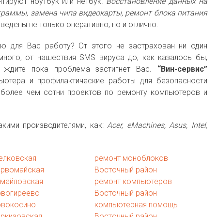
тируют ноутбук или нетбук.
Восстановление данных на
граммы, замена чипа видеокарты, ремонт блока питания
ведены не только оперативно, но и отлично.
ю для Вас работу? От этого не застрахован ни один
много, от нашествия SMS вируса до, как казалось бы,
е ждите пока проблема застигнет Вас.
“Вин-сервис”
ьютера и профилактические работы для безопасности
более чем сотни проектов по ремонту компьютеров и
кими производителями, как:
Acer, eMachines, Asus, Intel,
елковская
ремонт моноблоков
ервомайская
Восточный район
змайловская
ремонт компьютеров
овогиреево
Восточный район
овокосино
компьютерная помощь
еркизовская
Восточный район