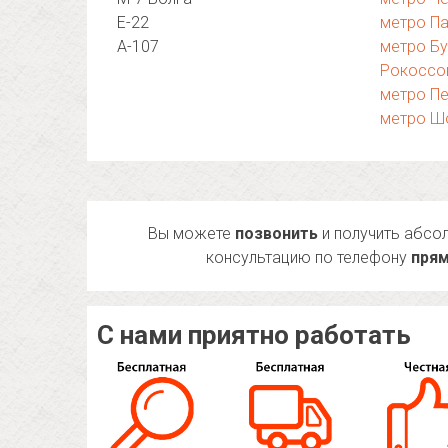
Е-22
метро Па
А-107
метро Б
Рокоссо
метро П
метро Ш
Вы можете
позвонить
и получить абсо
консультацию по телефону
прям
С нами приятно работать