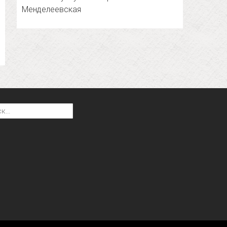
Менделеевская
: