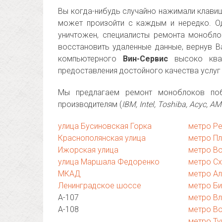
Вы когда-нибудь случайно нажимали клавишу
может произойти с каждым и нередко. Од
уничтожен, специалисты ремонта монобл
восстановить удаленные данные, вернув 
компьютерного
Вин-Сервис
высоко квал
предоставления достойного качества услуг
Мы предлагаем ремонт моноблоков поб
производителям (
IBM, Intel, Toshiba, Асус, 
улица Бусиновская Горка
метро Ре
Краснополянская улица
метро П
Ижорская улица
метро Во
улица Маршала Федоренко
метро С
МКАД
метро А
Ленинградское шоссе
метро Б
А-107
метро В
А-108
метро В
метро Т