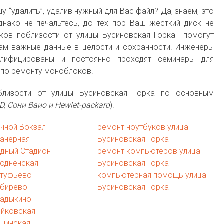
 “удалить”, удалив нужный для Вас файл? Да, знаем, это
нако не печальтесь, до тех пор Ваш жесткий диск не
оков поблизости от улицы Бусиновская Горка помогут
Вам важные данные в целости и сохранности. Инженеры
ифицированы и постоянно проходят семинары для
 по ремонту моноблоков.
лизости от улицы Бусиновская Горка по основным
AMD, Сони Ваио и Hewlet-packard
).
чной Вокзал
ремонт ноутбуков улица
ланерная
Бусиновская Горка
дный Стадион
ремонт компьютеров улица
ходненская
Бусиновская Горка
лтуфьево
компьютерная помощь улица
ибирево
Бусиновская Горка
ладыкино
ойковская
ушинская