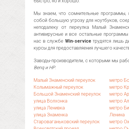
быстро, но и хорошо.
Мы знаем, что сомнительные программы, 
собой большую угрозу для ноутбуков, сое
неподалеку от переулка Малый Знаменск
антивирусные и все остальные программы 
нас в службе
Win-service
трудятся лишь д
курсы для предоставляения лучшего качест
Заводы-производители, с которыми мы раб
Benq и HP
.
Малый Знаменский переулок
метро Б
Колымажный переулок
метро К
Большой Знаменский переулок
метро А
улица Волхонка
метро А
улица Ленивка
метро Би
улица Знаменка
Ленина
Староваганьковский переулок
метро Ох
Всехсвятский проезд
метро С