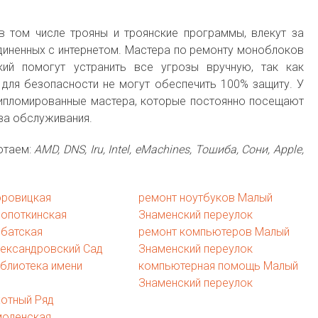
в том числе трояны и троянские программы, влекут за
диненных с интернетом. Мастера по ремонту моноблоков
ий помогут устранить все угрозы вручную, так как
для безопасности не могут обеспечить 100% защиту. У
ипломированные мастера, которые постоянно посещают
ва обслуживания.
отаем:
AMD, DNS, Iru, Intel, eMachines, Тошиба, Сони, Apple,
оровицкая
ремонт ноутбуков Малый
ропоткинская
Знаменский переулок
рбатская
ремонт компьютеров Малый
лександровский Сад
Знаменский переулок
блиотека имени
компьютерная помощь Малый
Знаменский переулок
отный Ряд
моленская