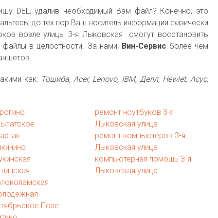
ишу DEL, удалив необходимый Вам файл? Конечно, это
чальтесь, до тех пор Ваш носитель информации физически
оков возле улицы 3-я Лыковская смогут восстановить
 файлы в целостности. За нами,
Вин-Сервис
более чем
ланшетов.
акими как:
Тошиба, Acer, Lenovo, IBM, Делл, Hewlet, Асус,
рогино
ремонт ноутбуков 3-я
рылатское
Лыковская улица
артак
ремонт компьютеров 3-я
якинино
Лыковская улица
укинская
компьютерная помощь 3-я
ушинская
Лыковская улица
олоколамская
олодежная
ктябрьское Поле
итино