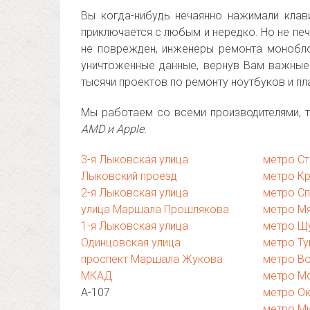
Вы когда-нибудь нечаянно нажимали клав
приключается с любым и нередко. Но не пе
не поврежден, инженеры ремонта монобл
уничтоженные данные, вернув Вам важные
тысячи проектов по ремонту ноутбуков и п
Мы работаем со всеми производителями, т
AMD и Apple
.
3-я Лыковская улица
метро Ст
Лыковский проезд
метро К
2-я Лыковская улица
метро Сп
улица Маршала Прошлякова
метро М
1-я Лыковская улица
метро Щ
Одинцовская улица
метро Т
проспект Маршала Жукова
метро В
МКАД
метро М
А-107
метро О
метро М