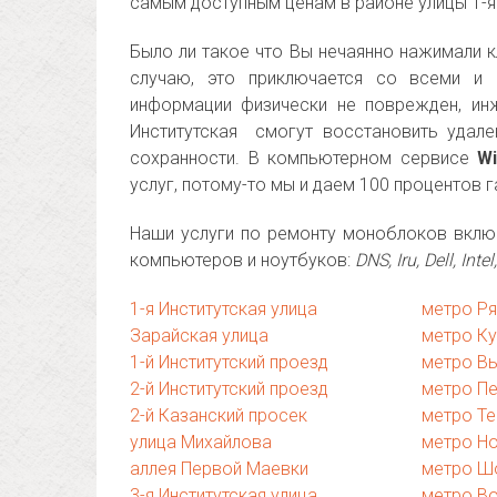
самым доступным ценам в районе улицы 1-я 
Было ли такое что Вы нечаянно нажимали к
случаю, это приключается со всеми и 
информации физически не поврежден, ин
Институтская смогут восстановить удал
сохранности. В компьютерном сервисе
Wi
услуг, потому-то мы и даем 100 процентов 
Наши услуги по ремонту моноблоков вклю
компьютеров и ноутбуков:
DNS, Iru, Dell, In
1-я Институтская улица
метро Ря
Зарайская улица
метро К
1-й Институтский проезд
метро В
2-й Институтский проезд
метро П
2-й Казанский просек
метро Те
улица Михайлова
метро Н
аллея Первой Маевки
метро Ш
3-я Институтская улица
метро В