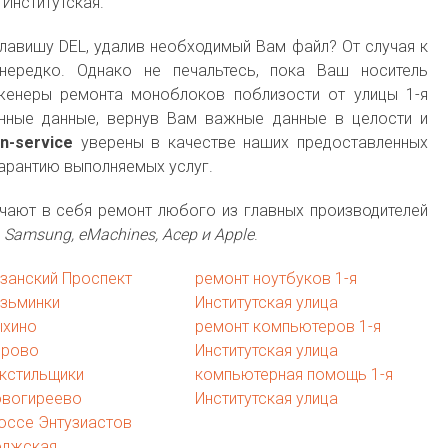
Институтская.
лавишу DEL, удалив необходимый Вам файл? От случая к
нередко. Однако не печальтесь, пока Ваш носитель
женеры ремонта моноблоков поблизости от улицы 1-я
енные данные, вернув Вам важные данные в целости и
n-service
уверены в качестве наших предоставленных
гарантию выполняемых услуг.
чают в себя ремонт любого из главных производителей
tel, Samsung, eMachines, Асер и Apple
.
занский Проспект
ремонт ноутбуков 1-я
узьминки
Институтская улица
ыхино
ремонт компьютеров 1-я
ерово
Институтская улица
кстильщики
компьютерная помощь 1-я
овогиреево
Институтская улица
оссе Энтузиастов
олжская