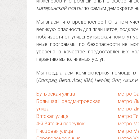
инженеров и огромный опыт в сфере инф
материнской платы
по самым демократичны
Мы знаем, что вредоносное ПО, в том чис
великую опасность для планшетов, подключ
поблизости от улицы Бутырская помогут ус
иные программы по безопасности не мог
уверена в качестве предоставленных ус
гарантию выполняемых услуг.
Мы предлагаем компьютерная помощь в р
(
Compaq, Benq, Acer, IBM, Hewlet, Эпл, Asus и 
Бутырская улица
метро С
Большая Новодмитровская
метро Д
улица
метро Д
Вятская улица
метро Т
4-й Вятский переулок
метро М
Писцовая улица
метро М
Савеловская линия
метро У