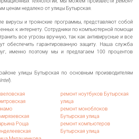
ормационных технологий, мы можем произвести
ремонт
м ценам недалеко от улицы Бутырская.
ле вирусы и троянские программы, представляют собой
енных к интернету. Сотрудники по компьютерной помощи
транить все угрозы вручную, так как антивирусные и все
ут обеспечить гарантированную защиту. Наша служба
луг, именно поэтому мы и предлагаем 100 процентов
айоне улицы Бутырская по основным производителям
Intel
).
авеловская
ремонт ноутбуков Бутырская
митровская
улица
инамо
ремонт моноблоков
имирязевская
Бутырская улица
арьина Роща
ремонт компьютеров
енделеевская
Бутырская улица
лица Милашенкова