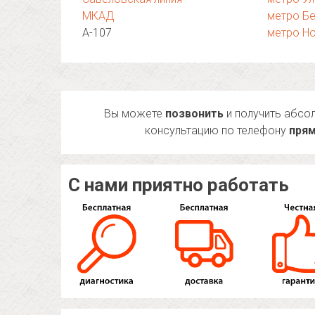
МКАД
метро Б
А-107
метро Н
Вы можете
позвонить
и получить абсо
консультацию по телефону
прям
С нами приятно работать