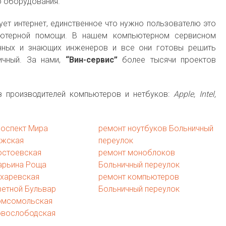
о оборудования.
ует интернет, единственное что нужно пользователю это
ьютерной помощи. В нашем компьютерном сервисном
нных и знающих инженеров и все они готовы решить
ичный. За нами,
“Вин-сервис”
более тысячи проектов
 производителей компьютеров и нетбуков:
Apple, Intel,
роспект Мира
ремонт ноутбуков Больничный
ижская
переулок
остоевская
ремонт моноблоков
арьина Роща
Больничный переулок
ухаревская
ремонт компьютеров
ветной Бульвар
Больничный переулок
омсомольская
овослободская