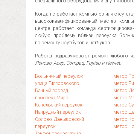
специального оборудования и спутниковог
Когда не работает компьютер или отсутств
высококвалифицированный мастер комп
центре работает команда сертифицирова
любую проблему вблизи переулка Больн
по ремонту ноутбуков и нетбуков.
Работы подразумевают ремонт любого из
Леново, Асер, Compaq, Fujitsu и Hewlet
.
Больничный переулок
метро П
улица Гиляровского
метро Р
Банный проезд
метро Д
проспект Мира
метро М
Капельский переулок
метро С
Напрудный переулок
метро Ц
Орлово-Давыдовский
метро К
переулок
метро Н
Трифоновская улица