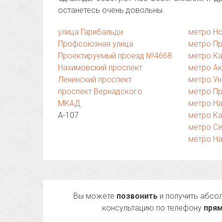
останетесь очень довольны.
улица Гарибальди
метро Н
Профсоюзная улица
метро П
Проектируемый проезд №4668
метро К
Нахимовский проспект
метро А
Ленинский проспект
метро Ун
проспект Вернадского
метро П
МКАД
метро Н
А-107
метро К
метро С
метро Н
Вы можете
позвонить
и получить абсо
консультацию по телефону
прям