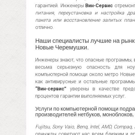
гарантией. Инженеры
Вин-Сервис
отремонт
питания, переустановка и настройка др
пакета или восстановление залитых пла
отлично.
Наши специалисты лучшие на рынке
Новые Черемушки.
Инженеры знают, что опасные программы, 
весьма серьезную опасность для ноут
компьютерной помощи около метро Новые 
как антивирусные и остальные программы
“Вин-сервис”
уверены в качестве предо
процентов гарантии выполняемых услуг.
Услуги по компьютерной помощи подра
производителей нетбуков, моноблоков,
Fujitsu, Sony Vaio, Benq, Intel, AMD, Compaq,
одныжды советуют нас всем близким и др