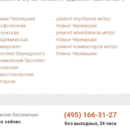
овые Черемушки
ремонт ноутбуков метро
рофсоюзная
Новые Черемушки
алужская
ремонт моноблоков метро
кадемическая
Новые Черемушки
иверситет
ремонт компьютеров метро
роспект Вернадского
Новые Черемушки
ахимовский Проспект
аховская
евастопольская
агорная
(495) 166-31-27
лютно бесплатную
о сейчас.
без выходных, 24 часа