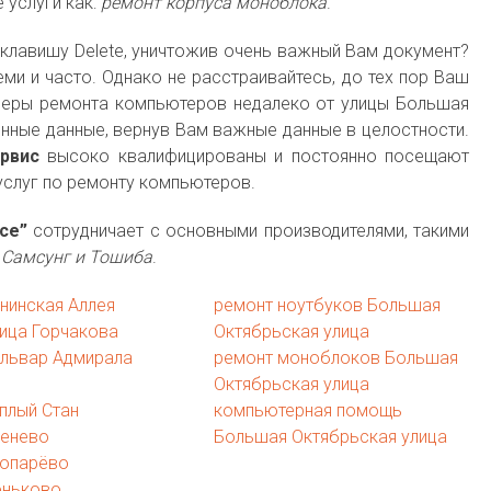
 услуги как:
ремонт корпуса моноблока
.
клавишу Delete, уничтожив очень важный Вам документ?
еми и часто. Однако не расстраивайтесь, до тех пор Ваш
неры ремонта компьютеров недалеко от улицы Большая
нные данные, вернув Вам важные данные в целостности.
рвис
высоко квалифицированы и постоянно посещают
услуг по ремонту компьютеров.
ice”
сотрудничает с основными производителями, такими
D, Самсунг и Тошиба
.
нинская Аллея
ремонт ноутбуков Большая
ица Горчакова
Октябрьская улица
ульвар Адмирала
ремонт моноблоков Большая
Октябрьская улица
плый Стан
компьютерная помощь
сенево
Большая Октябрьская улица
ропарёво
оньково