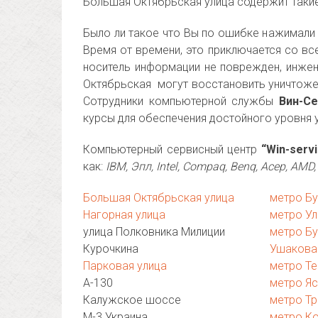
Большая Октябрьская улица содержит такие
Было ли такое что Вы по ошибке нажимали 
Время от времени, это приключается со вс
носитель информации не поврежден, инже
Октябрьская могут восстановить уничтоже
Сотрудники компьютерной службы
Вин-Се
курсы для обеспечения достойного уровня 
Компьютерный сервисный центр
“Win-serv
как:
IBM, Эпл, Intel, Compaq, Benq, Асер, AM
Большая Октябрьская улица
метро Бу
Нагорная улица
метро Ул
улица Полковника Милиции
метро Б
Курочкина
Ушакова
Парковая улица
метро Те
А-130
метро Я
Калужское шоссе
метро Т
М-3 Украина
метро К