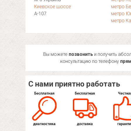
Киевское шоссе
метро Б
А-107
метро Ю
метро К
Вы можете
позвонить
и получить абсо
консультацию по телефону
прям
С нами приятно работать