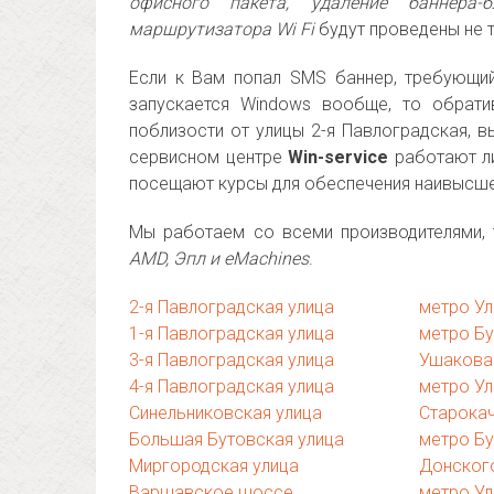
офисного пакета, удаление баннера-
маршрутизатора Wi Fi
будут проведены не т
Если к Вам попал SMS баннер, требующий
запускается Windows вообще, то обрат
поблизости от улицы 2-я Павлоградская, 
сервисном центре
Win-service
работают л
посещают курсы для обеспечения наивысше
Мы работаем со всеми производителями, 
AMD, Эпл и eMachines
.
2-я Павлоградская улица
метро Ул
1-я Павлоградская улица
метро Б
3-я Павлоградская улица
Ушакова
4-я Павлоградская улица
метро Ул
Синельниковская улица
Старока
Большая Бутовская улица
метро Б
Миргородская улица
Донског
Варшавское шоссе
метро Ул