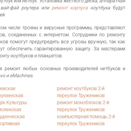
утбук или нетбук.
Установка жесткого диска, аппаратная
а вай-фай роутера или
ремонт корпуса
ноутбука
будут
ей.
том числе трояны и вирусные программы, представляют
в, соединенных с интернетом. Сотрудники по ремонту
ков помогут предупредить все угрозы вручную, так как
ут обеспечить гарантированную защиту. За мастерами
онту ноутбуков и планшетов.
 ремонт любых основных производителей нетбуков и
novo и eMachines
.
иевская
ремонт ноутбуков 2-й
рунзенская
переулок Тружеников
рк Культуры
ремонт моноблоков 2-й
моленская
переулок Тружеников
уденческая
компьютерная помощь 2-й
ортивная
переулок Тружеников