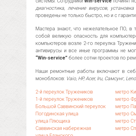
системы. Сотрудники
Win-service
починят но
диагностика, лечение вирусов, установк
проведены не только быстро, но и с гаранти
Мастера знают, что нежелательное ПО, в 
собой великую опасность для компьютеро
компьютеров возле 2-го переулка Тружени
антивирусы и все иные программы не мог
“Win-service”
более сотни проектов по рем
Наши ремонтные работы включают в себя
моноблоков:
Vaio, HP, Acer, Iru, Самсунг, Le
2-й переулок Тружеников
метро К
1-й переулок Тружеников
метро Ф
Большой Саввинский переулок
метро Па
Погодинская улица
метро С
улица Плющиха
метро Ст
Саввинская набережная
метро Сп
улица Еланского