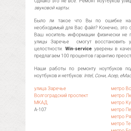
Однако это не все. Ремонт ноутбуков ули
звуковой карты
.
Было ли такое что Вы по ошибке нажи
необходимый для Вас файл? Конечно, это с
Ваш носитель информации физически не 
улицы Заречье смогут восстановить 
целостности.
Win-service
уверены в качес
предлагаем 100 процентов гарантию преост
Наши работы по ремонту ноутбуков по
ноутбуков и нетбуков:
Intel, Сони, Асер, eMa
улица Заречье
метро В
Волгоградский проспект
метро Л
МКАД
метро К
А-107
метро Пе
метро Ря
метро Те
метро Б