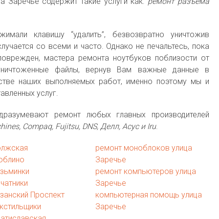
ца Заречье содержит такие услуги как:
ремонт разъема
мали клавишу “удалить”, безвозвратно уничтожив
лучается со всеми и часто. Однако не печальтесь, пока
поврежден, мастера ремонта ноутбуков поблизости от
уничтоженные файлы, вернув Вам важные данные в
тве наших выполняемых работ, именно поэтому мы и
авленных услуг.
дразумевают ремонт любых главных производителей
chines, Compaq, Fujitsu, DNS, Делл, Асус и Iru
.
олжская
ремонт моноблоков улица
юблино
Заречье
узьминки
ремонт компьютеров улица
чатники
Заречье
занский Проспект
компьютерная помощь улица
кстильщики
Заречье
ратиславская