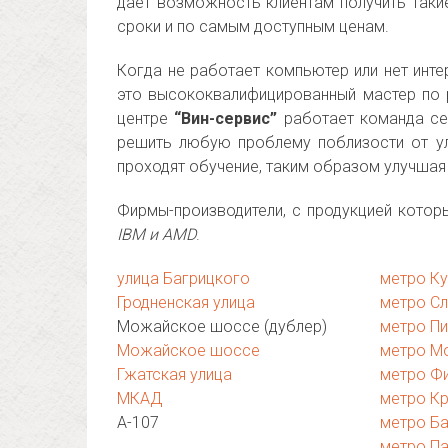
дает возможность клиентам получить таки
сроки и по самым доступным ценам.
Когда не работает компьютер или нет инте
это высококвалифицированный мастер по
центре
“Вин-сервис”
работает команда се
решить любую проблему поблизости от у
проходят обучение, таким образом улучша
Фирмы-производители, с продукцией кото
IBM и AMD
.
улица Багрицкого
метро К
Гродненская улица
метро Сл
Можайское шоссе (дублер)
метро П
Можайское шоссе
метро М
Гжатская улица
метро Фи
МКАД
метро К
А-107
метро Б
метро П