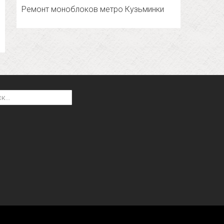
Ремонт моноблоков метро Кузьминки
: