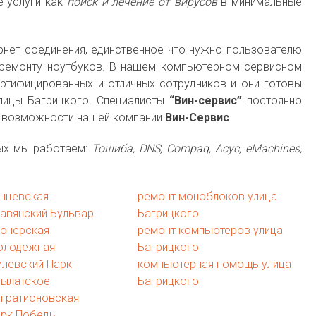
е услуги как
поиск и лечение от вирусов
в минимальные
рнет соединения, единственное что нужно пользователю
 ремонту ноутбуков. В нашем компьютерном сервисном
ртифицированных и отличных сотрудников и они готовы
лицы Багрицкого. Специалисты
“Вин-сервис”
постоянно
я возможности нашей компании
Вин-Сервис
.
рых мы работаем:
Тошиба, DNS, Compaq, Асус, eMachines,
унцевская
ремонт моноблоков улица
авянский Бульвар
Багрицкого
ионерская
ремонт компьютеров улица
олодежная
Багрицкого
левский Парк
компьютерная помощь улица
рылатское
Багрицкого
агратионовская
арк Победы