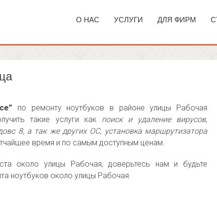
О НАС
УСЛУГИ
ДЛЯ ФИРМ
С
ица
ice”
по ремонту ноутбуков в районе улицы Рабочая
олучить такие услуги как
поиск и удаление вирусов,
довс 8, а так же других ОС, установка маршрутизатора
тчайшее время и по самым доступным ценам.
ста около улицы Рабочая, доверьтесь нам и будьте
нта ноутбуков около улицы Рабочая.