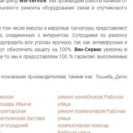
ый центр
Win-service
. Мы производим работы начиная от
ьезного ремонта оборудования связи и спутникового
в том числе вирусы и вирусные сигнатуры, представляют
, соединенных с интернетом. Сотрудники по ремонту
дупредить все угрозы вручную, так как антивирусные и
ут обеспечить защиту на 100%.
Вин-Сервис
уверены в
му-то мы и предоставляем 100 % гарантию выполняемых
 основными производителями, такими как:
Тошиба, Делл,
имская
ремонт моноблоков Рабочая
лощадь Ильича
улица
ролетарская
ремонт компьютеров Рабочая
естьянская Застава
улица
олгоградский
компьютерная помощь
т
Рабочая улица