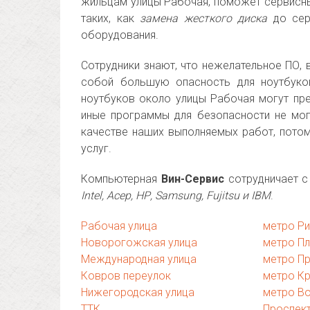
жильцам улицы Рабочая, поможет сервисн
таких, как
замена жесткого диска
до сер
оборудования.
Сотрудники знают, что нежелательное ПО, 
собой большую опасность для ноутбуков
ноутбуков около улицы Рабочая могут пре
иные программы для безопасности не мог
качестве наших выполняемых работ, пото
услуг.
Компьютерная
Вин-Сервис
сотрудничает с
Intel, Асер, НР, Samsung, Fujitsu и IBM
.
Рабочая улица
метро Р
Новорогожская улица
метро П
Международная улица
метро П
Ковров переулок
метро Кр
Нижегородская улица
метро В
ТТК
Проспек