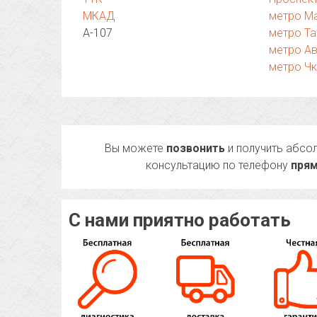
МКАД
метро М
А-107
метро Та
метро А
метро Ч
Вы можете
позвонить
и получить абсо
консультацию по телефону
прям
С нами приятно работать