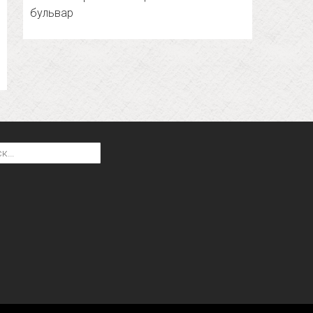
бульвар
: