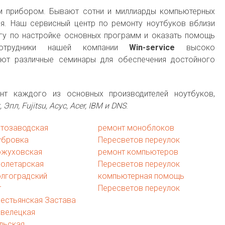
 прибором. Бывают сотни и миллиарды компьютерных
я. Наш сервисный центр по ремонту ноутбуков вблизи
угу по настройке основных программ и оказать помощь
 Сотрудники нашей компании
Win-service
высоко
ют различные семинары для обеспечения достойного
т каждого из основных производителей ноутбуков,
г, Эпл, Fujitsu, Асус, Acer, IBM и DNS
.
втозаводская
ремонт моноблоков
убровка
Пересветов переулок
ожуховская
ремонт компьютеров
ролетарская
Пересветов переулок
олгоградский
компьютерная помощь
т
Пересветов переулок
естьянская Застава
авелецкая
льская