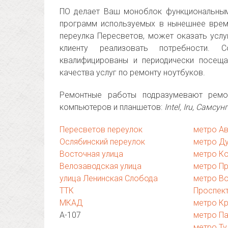
ПО делает Ваш моноблок функциональным
программ используемых в нынешнее врем
переулка Пересветов, может оказать усл
клиенту реализовать потребности.
квалифицированы и периодически посеща
качества услуг по ремонту ноутбуков.
Ремонтные работы подразумевают ремон
компьютеров и планшетов:
Intel, Iru, Самсун
Пересветов переулок
метро А
Ослябинский переулок
метро Д
Восточная улица
метро К
Велозаводская улица
метро П
улица Ленинская Слобода
метро В
ТТК
Проспек
МКАД
метро Кр
А-107
метро П
метро Ту