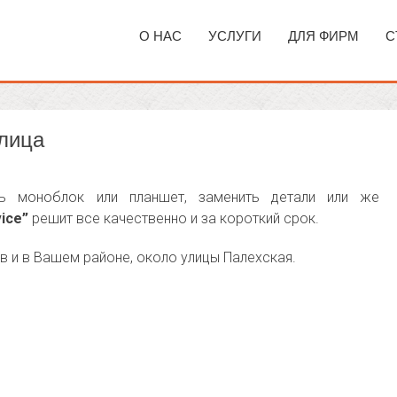
О НАС
УСЛУГИ
ДЛЯ ФИРМ
С
улица
ь моноблок или планшет, заменить детали или же
ice”
решит все качественно и за короткий срок.
в и в Вашем районе, около улицы Палехская.