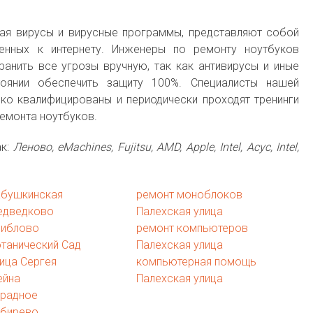
чая вирусы и вирусные программы, представляют собой
енных к интернету. Инженеры по ремонту ноутбуков
ранить все угрозы вручную, так как антивирусы и иные
оянии обеспечить защиту 100%. Специалисты нашей
о квалифицированы и периодически проходят тренинги
ремонта ноутбуков.
ак:
Леново, eMachines, Fujitsu, AMD, Apple, Intel, Асус, Intel,
абушкинская
ремонт моноблоков
едведково
Палехская улица
виблово
ремонт компьютеров
танический Сад
Палехская улица
ица Сергея
компьютерная помощь
ейна
Палехская улица
традное
ибирево