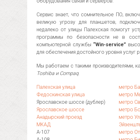
оборудования связи и серверов.
Сервис знает, что сомнительное ПО, вклю
великую угрозу для планшетов, подключ
недалеко от улицы Палехская помогут уст
программы по безопасности не в сост
компьютерной службы
“Win-service”
высок
для обеспечения достойного уровня услуг 
Мы работаем с такими производителями, к
Toshiba и Compaq
.
Палехская улица
метро Б
Федоскинская улица
метро М
Ярославское шоссе (дублер)
метро С
Ярославское шоссе
метро Бо
Анадырский проезд
метро Ул
МКАД
Эйзеншт
А-107
метро О
А-108
метро Б