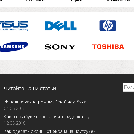
Найти
Читайте наши статьи
Использование режима “сна” ноутбука
04.05.2015
Как в ноутбуке переключить видеокарту
12.03.2018
Как сделать скриншот экрана на ноутбуке?