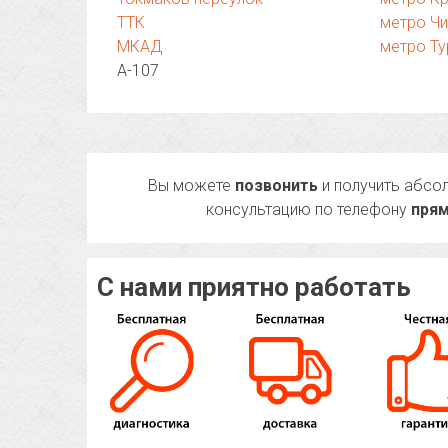
ТТК
метро Ч
МКАД
метро Ту
А-107
Вы можете
позвонить
и получить абсо
консультацию по телефону
прям
С нами приятно работать