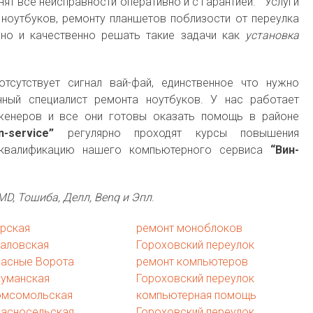
нят все неисправности оперативно и с гарантией. Услуги
ноутбуков, ремонту планшетов поблизости от переулка
но и качественно решать такие задачи как
установка
тсутствует сигнал вай-фай, единственное что нужно
ный специалист ремонта ноутбуков. У нас работает
женеров и все они готовы оказать помощь в районе
n-service”
регулярно проходят курсы повышения
 квалификацию нашего компьютерного сервиса
“Вин-
 AMD, Тошиба, Делл, Benq и Эпл
.
урская
ремонт моноблоков
каловская
Гороховский переулок
расные Ворота
ремонт компьютеров
ауманская
Гороховский переулок
омсомольская
компьютерная помощь
расносельская
Гороховский переулок