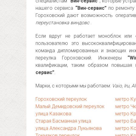
специалистам
“Вин-сервис”
, которые устра
нашего сервиса
“Вин-сервис”
по ремонту 
Гороховский дают возможность оператив
переустановка виндовс
.
Если вдруг не работает моноблок или о
пользователю это высококвалифицирован
команда дипломированных и знающих ин
переулка Гороховский. Инженеры
“Wi
квалификации, таким образом повышая
сервис”
.
Марки, с которыми мы работаем:
Vaio, Iru,
Гороховский переулок
метро К
Малый Демидовский переулок
метро Ч
улица Казакова
метро К
Старая Басманная улица
метро Б
улица Александра Лукьянова
метро К
Токмаков переулок
метро К