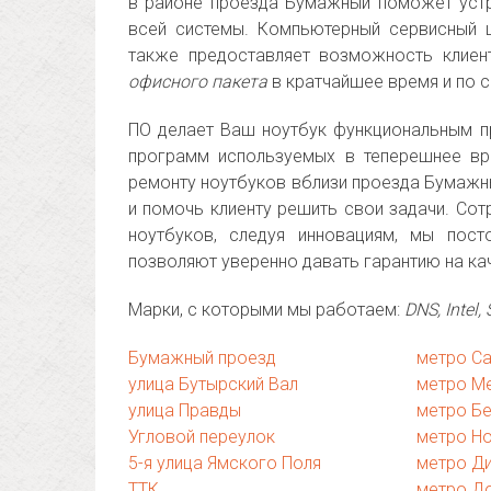
в районе проезда Бумажный поможет устр
всей системы. Компьютерный сервисный 
также предоставляет возможность клиен
офисного пакета
в кратчайшее время и по 
ПО делает Ваш ноутбук функциональным п
программ используемых в теперешнее в
ремонту ноутбуков вблизи проезда Бумажны
и помочь клиенту решить свои задачи. Сот
ноутбуков, следуя инновациям, мы пос
позволяют уверенно давать гарантию на ка
Марки, с которыми мы работаем:
DNS, Intel
Бумажный проезд
метро С
улица Бутырский Вал
метро М
улица Правды
метро Б
Угловой переулок
метро Н
5-я улица Ямского Поля
метро Д
ТТК
метро Д