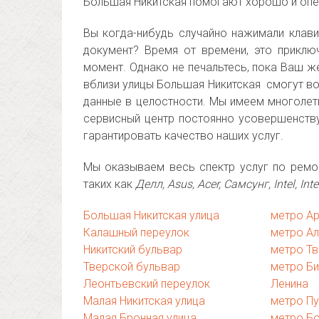
Большая Никитская помогают хорошо и опе
Вы когда-нибудь случайно нажимали клав
документ? Время от времени, это приклю
момент. Однако не печальтесь, пока Ваш ж
вблизи улицы Большая Никитская смогут в
данные в целостности. Мы имеем многолетн
сервисный центр постоянно усовершенств
гарантировать качество наших услуг.
Мы оказываем весь спектр услуг по ремон
таких как
Делл, Asus, Acer, Самсунг, Intel, Int
Большая Никитская улица
метро А
Калашный переулок
метро А
Никитский бульвар
метро Тв
Тверской бульвар
метро Би
Леонтьевский переулок
Ленина
Малая Никитская улица
метро П
Малая Бронная улица
метро Б