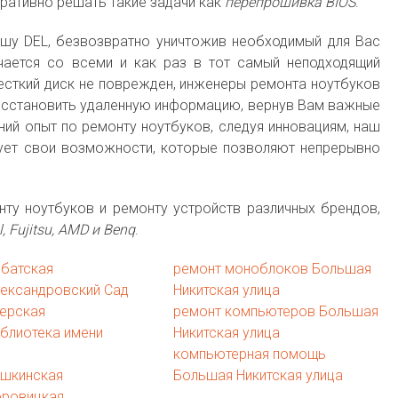
ративно решать такие задачи как
перепрошивка BIOS
.
ишу DEL, безвозвратно уничтожив необходимый для Вас
чается со всеми и как раз в тот самый неподходящий
есткий диск не поврежден, инженеры ремонта ноутбуков
осстановить удаленную информацию, вернув Вам важные
ий опыт по ремонту ноутбуков, следуя инновациям, наш
ует свои возможности, которые позволяют непрерывно
ту ноутбуков и ремонту устройств различных брендов,
el, Fujitsu, AMD и Benq
.
рбатская
ремонт моноблоков Большая
лександровский Сад
Никитская улица
ерская
ремонт компьютеров Большая
блиотека имени
Никитская улица
компьютерная помощь
ушкинская
Большая Никитская улица
оровицкая