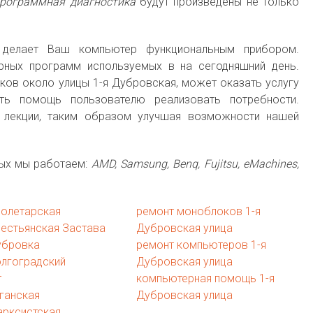
программная диагностика
будут произведены не только
 делает Ваш компьютер функциональным прибором.
рных программ используемых в на сегодняшний день.
ков около улицы 1-я Дубровская, может оказать услугу
ть помощь пользователю реализовать потребности.
 лекции, таким образом улучшая возможности нашей
рых мы работаем:
AMD, Samsung, Benq, Fujitsu, eMachines,
ролетарская
ремонт моноблоков 1-я
естьянская Застава
Дубровская улица
убровка
ремонт компьютеров 1-я
олгоградский
Дубровская улица
т
компьютерная помощь 1-я
ганская
Дубровская улица
арксистская