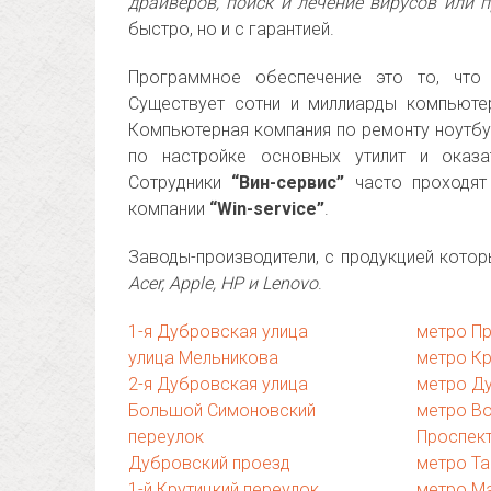
драйверов, поиск и лечение вирусов или 
быстро, но и с гарантией.
Программное обеспечение это то, что
Существует сотни и миллиарды компьюте
Компьютерная компания по ремонту ноутбу
по настройке основных утилит и оказа
Сотрудники
“Вин-сервис”
часто проходят
компании
“Win-service”
.
Заводы-производители, с продукцией кото
Acer, Apple, HP и Lenovo
.
1-я Дубровская улица
метро П
улица Мельникова
метро Кр
2-я Дубровская улица
метро Д
Большой Симоновский
метро В
переулок
Проспек
Дубровский проезд
метро Та
1-й Крутицкий переулок
метро М