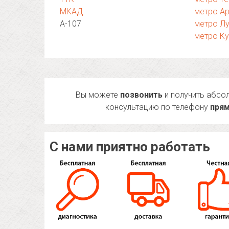
МКАД
метро А
А-107
метро Л
метро Ку
Вы можете
позвонить
и получить абсо
консультацию по телефону
прям
С нами приятно работать