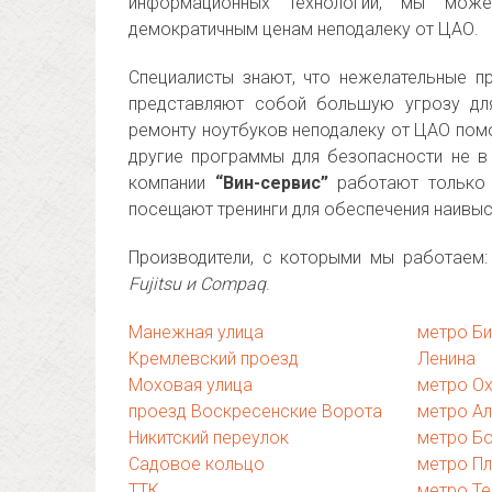
информационных технологий, мы мож
демократичным ценам неподалеку от ЦАО.
Специалисты знают, что нежелательные п
представляют собой большую угрозу для
ремонту ноутбуков неподалеку от ЦАО помо
другие программы для безопасности не в
компании
“Вин-сервис”
работают только 
посещают тренинги для обеспечения наивы
Производители, с которыми мы работаем
Fujitsu и Compaq
.
Манежная улица
метро Би
Кремлевский проезд
Ленина
Моховая улица
метро Ох
проезд Воскресенские Ворота
метро А
Никитский переулок
метро Б
Садовое кольцо
метро П
ТТК
метро Те