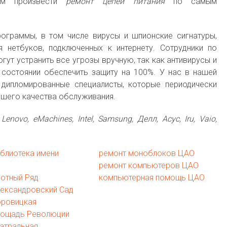
ем произвести
ремонт цепей питания
по самым
рограммы, в том числе вирусы и шпионские сигнатуры,
 нетбуков, подключенных к интернету. Сотрудники по
гут устранить все угрозы вручную, так как антивирусы и
 состоянии обеспечить защиту на 100%. У нас в нашей
дипломированные специалисты, которые периодически
сшего качества обслуживания.
:
Lenovo, eMachines, Intel, Samsung, Делл, Асус, Iru, Vaio,
блиотека имени
ремонт моноблоков ЦАО
ремонт компьютеров ЦАО
отный Ряд
компьютерная помощь ЦАО
лександровский Сад
оровицкая
лощадь Революции
атральная