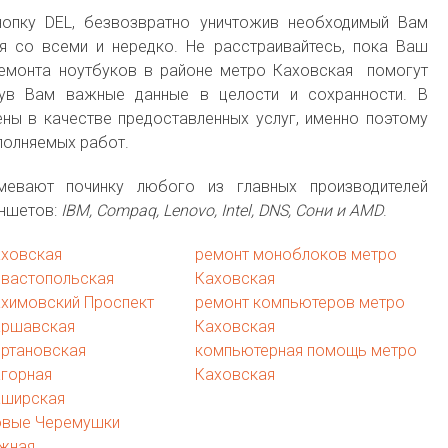
опку DEL, безвозвратно уничтожив необходимый Вам
ся со всеми и нередко. Не расстраивайтесь, пока Ваш
ремонта ноутбуков в районе метро Каховская помогут
нув Вам важные данные в целости и сохранности. В
ны в качестве предоставленных услуг, именно поэтому
полняемых работ.
мевают починку любого из главных производителей
аншетов:
IBM, Compaq, Lenovo, Intel, DNS, Сони и AMD
.
аховская
ремонт моноблоков метро
евастопольская
Каховская
ахимовский Проспект
ремонт компьютеров метро
аршавская
Каховская
ертановская
компьютерная помощь метро
агорная
Каховская
аширская
овые Черемушки
жная