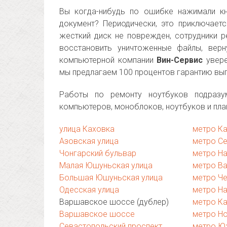
Вы когда-нибудь по ошибке нажимали кн
документ? Периодически, это приключает
жесткий диск не поврежден, сотрудники 
восстановить уничтоженные файлы, вер
компьютерной компании
Вин-Сервис
увере
мы предлагаем 100 процентов гарантию вы
Работы по ремонту ноутбуков подразу
компьютеров, моноблоков, ноутбуков и пл
улица Каховка
метро К
Азовская улица
метро С
Чонгарский бульвар
метро Н
Малая Юшуньская улица
метро В
Большая Юшуньская улица
метро Ч
Одесская улица
метро Н
Варшавское шоссе (дублер)
метро К
Варшавское шоссе
метро Н
Севастопольский проспект
метро Ю