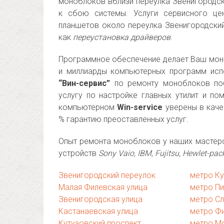
моноблоков вблизи переулка Звенигородск
к сбою системы. Услуги сервисного ц
планшетов около переулка Звенигородски
как
переустановка драйверов
.
Программное обеспечение делает Ваш мон
и миллиарды компьютерных программ исп
“Вин-сервис”
по ремонту моноблоков поб
услугу по настройке главных утилит и п
компьютерном
Win-service
уверены в каче
% гарантию преоставленных услуг.
Опыт ремонта моноблоков у наших мастер
устройств
Sony Vaio, IBM, Fujitsu, Hewlet-pac
Звенигородский переулок
метро К
Малая Филевская улица
метро П
Звенигородская улица
метро Сл
Кастанаевская улица
метро Фи
Кутузовский проспект
метро М