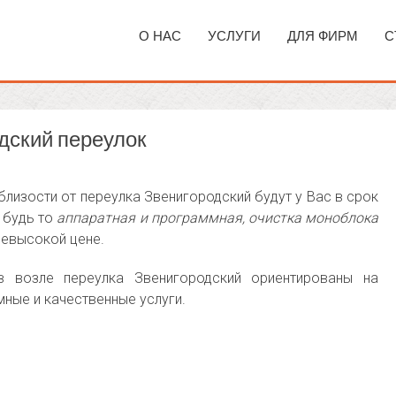
О НАС
УСЛУГИ
ДЛЯ ФИРМ
С
дский переулок
изости от переулка Звенигородский будут у Вас в срок
, будь то
аппаратная и программная, очистка моноблока
евысокой цене.
 возле переулка Звенигородский ориентированы на
мные и качественные услуги.