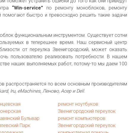
ий поможет устранить ошибки до того как они приведут
ентра
“Win-service”
по ремонту моноблоков, ремонту
й помогают быстро и превосходно решить такие задачи
облок функциональным инструментом. Существует сотни
ользуемых в теперешнее время. Наш сервисный центр
лизости от переулка Звенигородский, может оказать
омочь пользователю реализовать потребности. В нашем
стве наших выполняемых работ, потому-то мы даем 100
ов распространяется по всем основным производителям
kard, Iru, eMachines, Леново, Асер и Dell
.
унцевская
ремонт ноутбуков
ионерская
Звенигородский переулок
авянский Бульвар
ремонт компьютеров
левский Парк
Звенигородский переулок
олодежная
компьютерная помощь