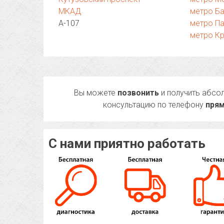
МКАД
метро Б
А-107
метро П
метро К
Вы можете
позвонить
и получить абсо
консультацию по телефону
прям
С нами приятно работать