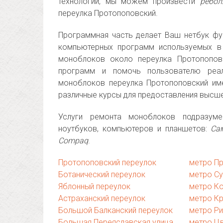
технологий, мы можем произвести
ребол
переулка Протопоповский.
Программная часть делает Ваш нетбук фу
компьютерных программ используемых в
моноблоков около переулка Протопопов
программ и помочь пользователю реал
моноблоков переулка Протопоповский им
различные курсы для предоставления высше
Услуги ремонта моноблоков подразум
ноутбуков, компьютеров и планшетов:
Сам
Compaq
.
Протопоповский переулок
метро П
Ботанический переулок
метро С
Яблонный переулок
метро К
Астраханский переулок
метро К
Большой Балканский переулок
метро Р
Большая Переяславская улица
метро Ц