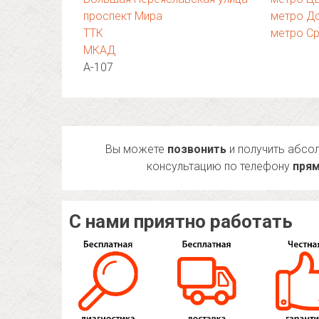
проспект Мира
метро Д
ТТК
метро Ср
МКАД
А-107
Вы можете
позвонить
и получить абсо
консультацию по телефону
прям
С нами приятно работать