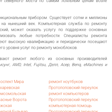
л северного моста
по самым лояльным ценам возле
нкциональным прибором. Существует сотни и миллионы
 на нынешний век. Компьютерная служба по ремонту
ский, может оказать услугу по поддержке основных
изовать любые потребности. Специалисты ремонта
еют высокую квалификацию и периодически посещают
го уровня услуг по ремонту моноблоков.
евают ремонт любого из основных производителей
сунг, AMD, Intel, Fujitsu, Делл, Асер, Benq, eMachines и
роспект Мира
ремонт ноутбуков
ухаревская
Протопоповский переулок
омсомольская
ремонт компьютеров
расные Ворота
Протопоповский переулок
ижская
компьютерная помощь
ветной Бульвар
Протопоповский переулок