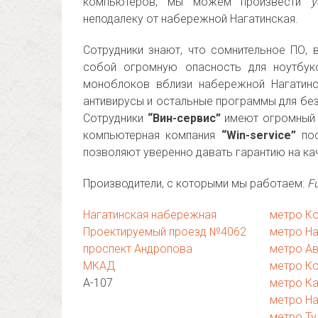
компьютеров, мы можем произвести
у
неподалеку от набережной Нагатинская.
Сотрудники знают, что сомнительное ПО,
собой огромную опасность для ноутбуко
моноблоков вблизи набережной Нагатинс
антивирусы и остальные программы для без
Сотрудники
“Вин-сервис”
имеют огромный о
компьютерная компания
“Win-service”
пос
позволяют уверенно давать гарантию на ка
Производители, с которыми мы работаем:
Fu
Нагатинская набережная
метро К
Проектируемый проезд №4062
метро На
проспект Андропова
метро А
МКАД
метро К
А-107
метро К
метро Н
метро Ту