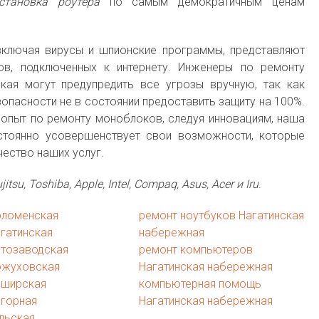
становка роутера
по самым демократичным ценам
 включая вирусы и шпионские программы, представляют
в, подключенных к интернету. Инженеры по ремонту
кая могут предупредить все угрозы вручную, так как
опасности не в состоянии предоставить защиту на 100%.
пыт по ремонту моноблоков, следуя инновациям, наша
тоянно усовершенствует свои возможности, которые
чество наших услуг.
jitsu, Toshiba, Apple, Intel, Compaq, Asus, Acer и Iru
.
оломенская
ремонт ноутбуков Нагатинская
гатинская
набережная
втозаводская
ремонт компьютеров
ожуховская
Нагатинская набережная
аширская
компьютерная помощь
агорная
Нагатинская набережная
льская