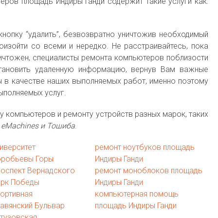
еров площадь Индиры Ганди содержит такие услуги как:
кнопку “удалить”, безвозвратно уничтожив необходимый
оизойти со всеми и нередко. Не расстраивайтесь, пока
ичтожен, специалисты ремонта компьютеров поблизости
тановить удаленную информацию, вернув Вам важные
 в качестве наших выполняемых работ, именно поэтому
ыполняемых услуг.
у компьютеров и ремонту устройств разных марок, таких
NS, eMachines и Тошиба
.
иверситет
ремонт ноутбуков площадь
оробьевы Горы
Индиры Ганди
роспект Вернадского
ремонт моноблоков площадь
арк Победы
Индиры Ганди
ортивная
компьютерная помощь
авянский Бульвар
площадь Индиры Ганди
тузовская