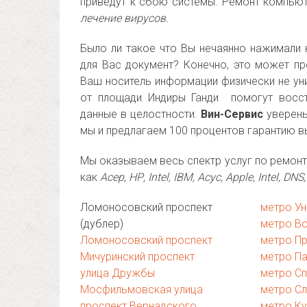
приведут к сбою системы. Ремонт компьют
лечение вирусов
.
Было ли такое что Вы нечаянно нажимали 
для Вас документ? Конечно, это может пр
Ваш носитель информации физически не ун
от площади Индиры Ганди помогут восс
данные в целостности.
Вин-Сервис
уверены
мы и предлагаем 100 процентов гарантию в
Мы оказываем весь спектр услуг по ремонт
как
Асер, НР, Intel, IBM, Асус, Apple, Intel, D
Ломоносовский проспект
метро Ун
(дублер)
метро В
Ломоносовский проспект
метро П
Мичуринский проспект
метро П
улица Дружбы
метро Сп
Мосфильмовская улица
метро Сл
проспект Вернадского
метро Ку